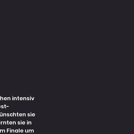
hen intensiv 
est-
ünschten sie 
nten sie in 
im Finale um 