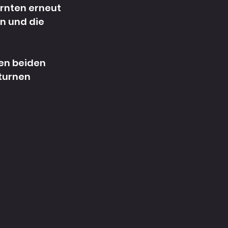
urnten erneut 
n und die 
ten beiden 
turnen 