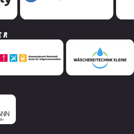
DJK Sportakrobaten
Dame
erfolgreich beim Hammer
Bron
Winter Cup
Wart
er