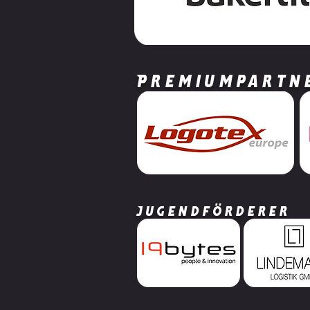
2x Gold in Mainz für
Sportakrobaten
Premiumpartn
Jugendförderer