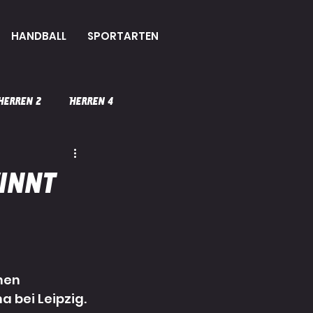
HANDBALL
SPORTARTEN
Herren 2
Herren 4
Prävention
innt
Taekwondo
hen 
 bei Leipzig.