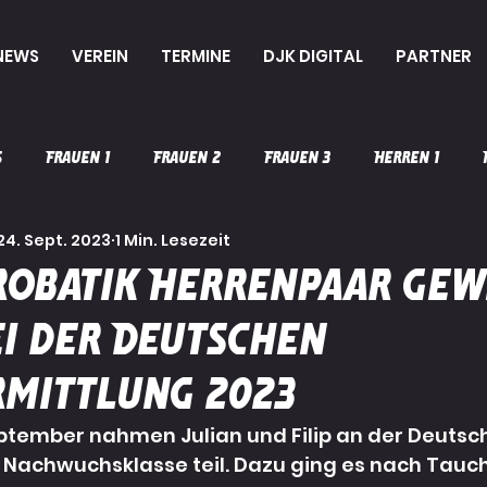
NEWS
VEREIN
TERMINE
DJK DIGITAL
PARTNER
s
Frauen 1
Frauen 2
Frauen 3
Herren 1
24. Sept. 2023
1 Min. Lesezeit
mC-Jugend
mD-Jugend
Handball
Vereinsleben
robatik Herrenpaar gew
ei der Deutschen
Sportakrobatik
Karate
Herren 3
Aikido
rmittlung 2023
eptember nahmen Julian und Filip an der Deutsc
 Nachwuchsklasse teil. Dazu ging es nach Taucha