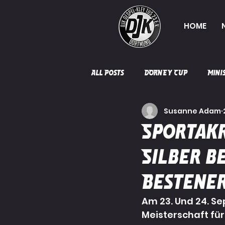
HOME
All Posts
DORNEY CUP
Mini
Susanne Adam
Herren 5
mB-Jugend
Sportak
Silber b
Jugendleitung
Förderung
Bestene
Am 23. Und 24. S
Meisterschaft für