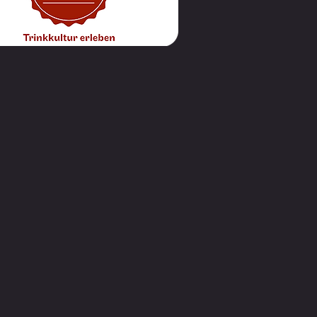
npaar gewinnt
zemedaille beim
burg Cup