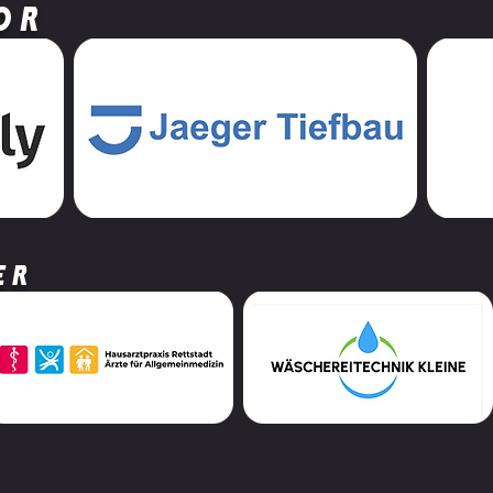
or
er