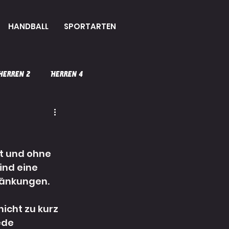
HANDBALL
SPORTARTEN
Herren 2
Herren 4
Prävention
t und ohne 
Taekwondo
ind eine 
ränkungen. 
icht zu kurz 
ede 