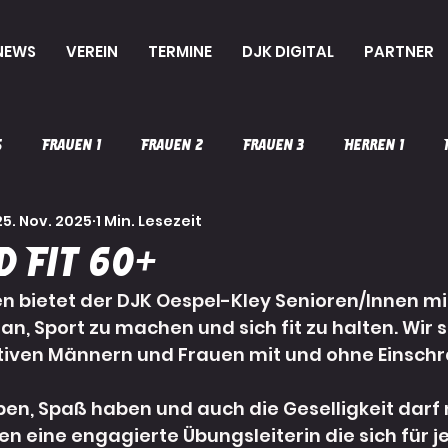
NEWS
VEREIN
TERMINE
DJK DIGITAL
PARTNER
s
Frauen 1
Frauen 2
Frauen 3
Herren 1
25. Nov. 2025
1 Min. Lesezeit
mC-Jugend
mD-Jugend
Handball
Vereinsleben
d Fit 60+
en bietet der DJK Oespel-Kley Senioren/Innen mi
Sportakrobatik
Karate
Herren 3
Aikido
n, Sport zu machen und sich fit zu halten. Wir s
tiven Männern und Frauen mit und ohne Einsch
iben, Spaß haben und auch die Geselligkeit darf n
 eine engagierte Übungsleiterin die sich für j