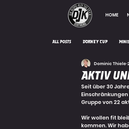
HOME
All Posts
DORNEY CUP
Mini
Dominic Thiele
Herren 5
mB-Jugend
Aktiv un
Seit über 30 Jahr
Jugendleitung
Förderung
Einschränkungen a
Gruppe von 22 ak
Wir wollen fit ble
kommen. Wir haben