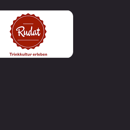
s zur
reshauptversammlung