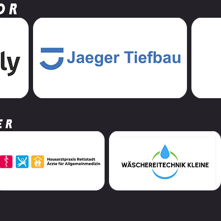
or
Dankbar nehmen wir
Info
Abschied von Willi Hüser
Jah
er